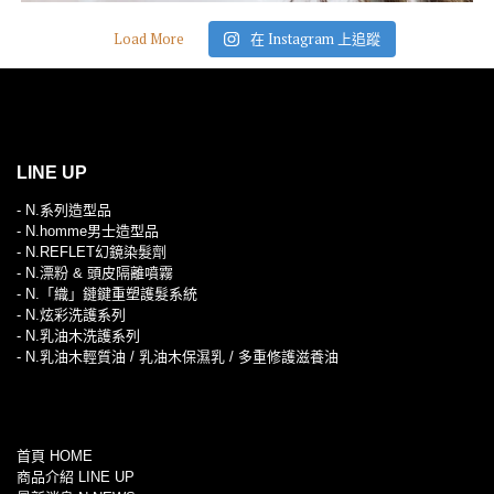
Load More
在 Instagram 上追蹤
LINE UP
- N.系列造型品
- N.homme男士造型品
- N.REFLET幻鏡染髮劑
- N.漂粉 & 頭皮隔離噴霧
- N.「織」鏈鍵重塑護髮系統
- N.炫彩洗護系列
- N.乳油木洗護系列
- N.乳油木輕質油 / 乳油木保濕乳 / 多重修護滋養油
首頁 HOME
商品介紹 LINE UP