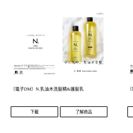
〔電子DM〕N.乳油木洗髮精&護髮乳
〔
下載
了解商品