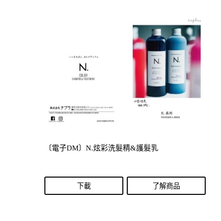
〔電子DM〕N.炫彩洗髮精&護髮乳
下載
了解商品