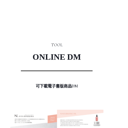
TOOL
ONLINE DM
可下載電子書版商品DM