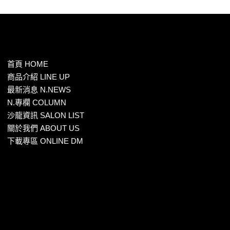
首頁 HOME
商品介紹 LINE UP
最新消息 N.NEWS
N.專欄 COLUMN
沙龍資訊 SALON LIST
關於我們 ABOUT US
下載專區 ONLINE DM