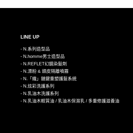
LINE UP
- N.系列造型品
- N.homme男士造型品
- N.REFLET幻鏡染髮劑
- N.漂粉 & 頭皮隔離噴霧
- N.「織」鏈鍵重塑護髮系統
- N.炫彩洗護系列
- N.乳油木洗護系列
- N.乳油木輕質油 / 乳油木保濕乳 / 多重修護滋養油