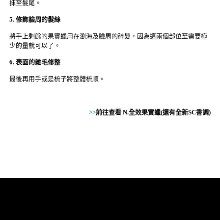
抹至髮尾。
5. 修飾臉周的髮絲
將手上剩餘的果實蠟用在瀏海及臉周的碎髮，因為這兩個部位至需要極
少的量就可以了。
6. 表面的雜毛修整
最後再用手或是梳子將整體梳順。
>>
前往查看 N.全效果實蠟(還有全新SC香調)