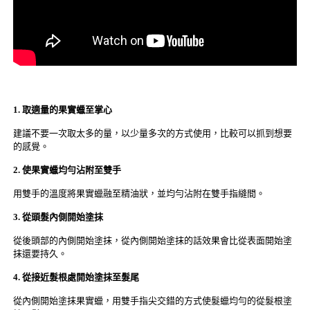
1. 取適量的果實蠟至掌心
建議不要一次取太多的量，以少量多次的方式使用，比較可以抓到想要
的感覺。
2. 使果實蠟均勻沾附至雙手
用雙手的溫度將果實蠟融至精油狀，並均勻沾附在雙手指縫間。
3. 從頭髮內側開始塗抹
從後頭部的內側開始塗抹，從內側開始塗抹的話效果會比從表面開始塗
抹還要持久。
4. 從接近髮根處開始塗抹至髮尾
從內側開始塗抹果實蠟，用雙手指尖交錯的方式使髮蠟均勻的從髮根塗