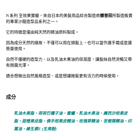
N.系列 全效果實蠟，來自日本的美髮用品綜合製造商
娜普菈
所製造販賣
的專業沙龍造型品系列之一。
它的特徵是僅由純天然的精油原料製成。
因為成分天然的緣故，不僅可以用在頭髮上，也可以當作護手霜或是護
唇膏使用。
自然不僵硬的造型力、以及乳油木果油的保濕度，讓髮絲自然流暢又帶
有微霧光澤。
適合想做出自然風格造型、或是想讓捲髮更有活力的時候使用。
成分
乳油木果脂、荷荷巴種子油、蜜蠟、乳油木果油、廣西沙柑果皮
脂、甜橙果皮脂、佛手柑果皮精油、玫瑰草精油、苦橙葉精油、印
蒿油、維生素E (生育酚)