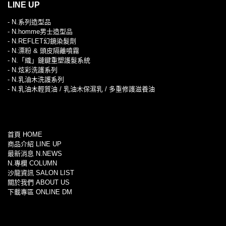
LINE UP
- N.系列造型品
- N.homme男士造型品
- N.REFLET幻鏡染髮劑
- N.漂粉 & 頭皮隔離噴霧
- N.「織」鏈鍵重塑護髮系統
- N.炫彩洗護系列
- N.乳油木洗護系列
- N.乳油木輕質油 / 乳油木保濕乳 / 多重修護滋養油
首頁 HOME
商品介紹 LINE UP
最新消息 N.NEWS
N.專欄 COLUMN
沙龍資訊 SALON LIST
關於我們 ABOUT US
下載專區 ONLINE DM