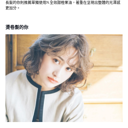
長髮的你則推薦單獨使用N.全效甜橙果油，著重在呈現出整體的光澤感
更加分。
燙卷
髮的你