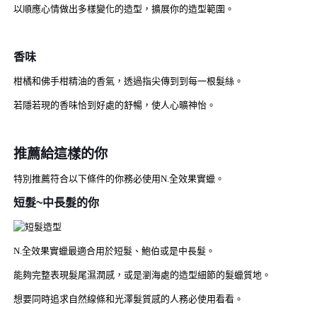
以順應心情做出多樣變化的造型，擴展你的造型範圍。
香味
柑橘和佛手柑精油的香氣，透過指尖傳到到每一根髮絲。
若隱若現的香味恰到好處的舒暢，使人心曠神怡。
推薦給這樣的你
特別推薦符合以下條件的你務必使用N.全效果實蠟。
短髮~中長髮的你
N.全效果實蠟最適合用於短髮、鮑伯或是中長髮。
能夠完整表現髮尾濕潤感，或是瀏海處的造型細節的髮蠟質地。
想要同時追求自然線條和光澤髮質感的人務必使用看看。