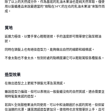
除了以上的天然成分外，作為基底的乳油木果油也是純天然萃取。僅使
用以髮蠟產品來說最適當的”熔點在34°C的左右的乳油木果油”來製作而
成。
質地
延展力極佳、以雙手掌心輕輕搓揉，手的溫度即可簡單使它融至精油
狀。
同時在頭髮上也有絕佳造型力，能夠做出自然的細節和線條感。
不會太黏也不會太水，恰到好處的黏稠度讓它可以輕鬆駕馭各種髮長。
造型效果
在做出造型之上更賦予頭髮光澤及濕潤感。
雖說造型力偏弱，但可以表現出一般髮蠟沒有的自然質感，適合需要呈
現時髦髮束感的造型。
若與N.全效甜橙果油共同使用，可以中和油類過於水感的質地，但保留
住油類的光澤，讓濕潤感造型更加分。使用時也非常簡單好上手，且可