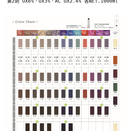
第2劑 OX6%．OX3%．AC OX2.4% 各NET.1000ml