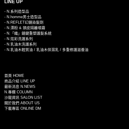
LINE UP
- N.系列造型品
- N.homme男士造型品
- N.REFLET幻鏡染髮劑
- N.漂粉 & 頭皮隔離噴霧
- N.「織」鏈鍵重塑護髮系統
- N.炫彩洗護系列
- N.乳油木洗護系列
- N.乳油木輕質油 / 乳油木保濕乳 / 多重修護滋養油
首頁 HOME
商品介紹 LINE UP
最新消息 N.NEWS
N.專欄 COLUMN
沙龍資訊 SALON LIST
關於我們 ABOUT US
下載專區 ONLINE DM