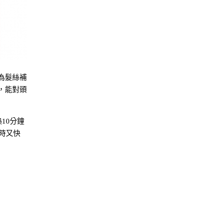
為髮絲補
，能對頭
10分鐘
時又快