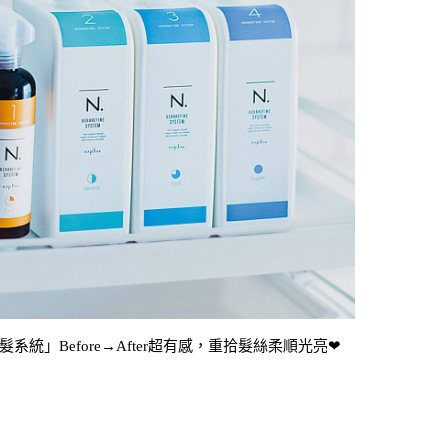
統」Before→After超有感，重拾髮絲柔順光亮❤