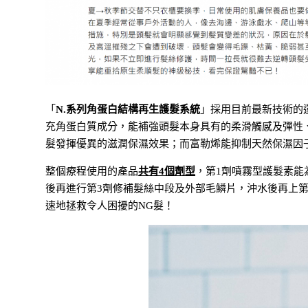
「
N.系列角蛋白結構再生護髮系統
」採用目前最新技術的
充角蛋白質成分，能補強頭髮本身具有的柔滑觸感及彈性
髮發揮優異的滋潤保濕效果；而富勒烯能抑制天然保濕因
整個療程使用的產品
共有4個劑型
，第1劑噴霧型護髮素能
後再進行第3劑修補髮絲中段及外部毛鱗片，沖水後再上第
速地拯救令人困擾的NG髮！