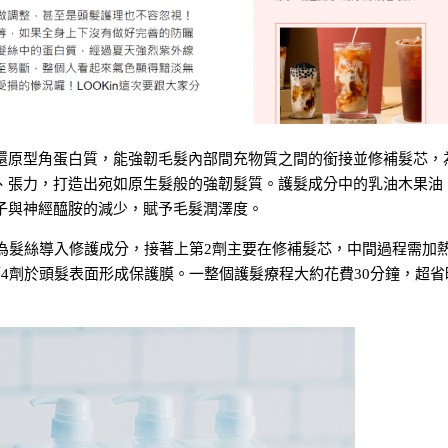
還原型角蛋白質，能強韌毛髮內部間充物質之間的銜接並修補髮芯，
、張力，打造出宛如原生髮般的強韌髮質。護髮成分中的乳油木果油
子與神經醯胺的減少，賦予毛髮潤澤度。
為髮絲導入修護成分，接著上第2劑主要在修補髮芯，中間過程需加熱
4劑於頭髮表面形成保護膜。一整個護髮療程大約花費30分鐘，超省