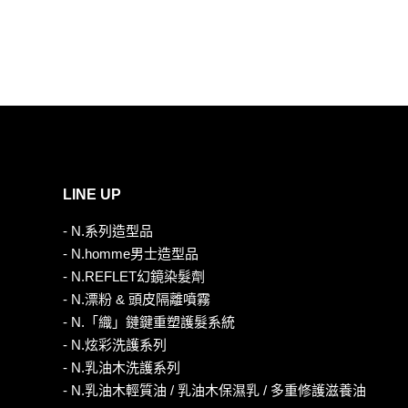
LINE UP
- N.系列造型品
- N.homme男士造型品
- N.REFLET幻鏡染髮劑
- N.漂粉 & 頭皮隔離噴霧
- N.「織」鏈鍵重塑護髮系統
- N.炫彩洗護系列
- N.乳油木洗護系列
- N.乳油木輕質油 / 乳油木保濕乳 / 多重修護滋養油