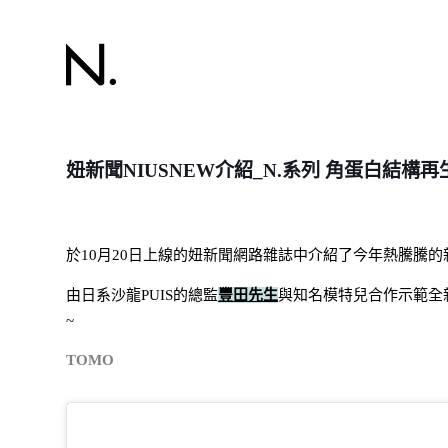
妞新聞NIUSNEW介紹_N.系列 角蛋白結構
於10月20日上線的妞新聞網路雜誌中介紹了今年熱騰騰的
由日系沙龍PUIS的總監
豐田先生
與知名模特兒合作示範全
~
TOMO