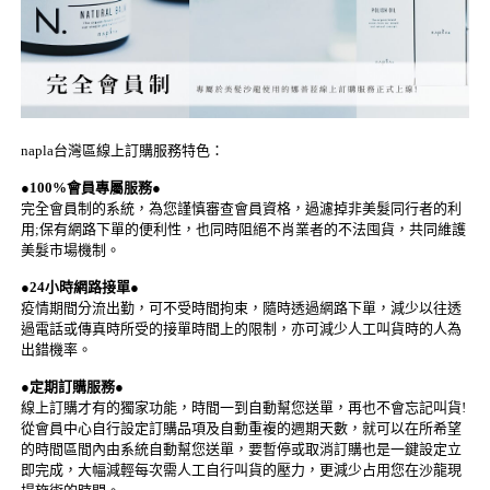
napla台灣區線上訂購服務特色：
●
100%會員專屬服務
●
完全會員制的系統，為您謹慎審查會員資格，過濾掉非美髮同行者的利
用;保有網路下單的便利性，也同時阻絕不肖業者的不法囤貨，共同維護
美髮市場機制。
●
24小時網路接單
●
疫情期間分流出勤，可不受時間拘束，隨時透過網路下單，減少以往透
過電話或傳真時所受的接單時間上的限制，亦可減少人工叫貨時的人為
出錯機率。
●
定期訂購服務
●
線上訂購才有的獨家功能，時間一到自動幫您送單，再也不會忘記叫貨!
從會員中心自行設定訂購品項及自動重複的週期天數，就可以在所希望
的時間區間內由系統自動幫您送單，要暫停或取消訂購也是一鍵設定立
即完成，大幅減輕每次需人工自行叫貨的壓力，更減少占用您在沙龍現