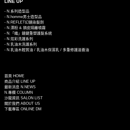
LINE UP
- N.系列造型品
- N.homme男士造型品
- N.REFLET幻鏡染髮劑
- N.漂粉 & 頭皮隔離噴霧
- N.「織」鏈鍵重塑護髮系統
- N.炫彩洗護系列
- N.乳油木洗護系列
- N.乳油木輕質油 / 乳油木保濕乳 / 多重修護滋養油
首頁 HOME
商品介紹 LINE UP
最新消息 N.NEWS
N.專欄 COLUMN
沙龍資訊 SALON LIST
關於我們 ABOUT US
下載專區 ONLINE DM