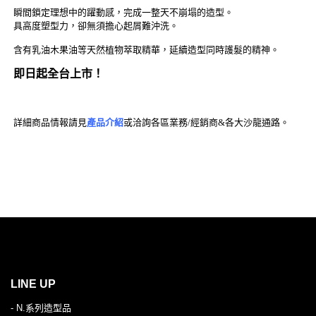
瞬間鎖定理想中的躍動感，完成一整天不崩塌的造型。
具高度塑型力，卻無須擔心起屑難沖洗。
含有乳油木果油等天然植物萃取精華，延續造型同時護髮的精神。
即日起全台上市！
詳細商品情報請見
產品介紹
或洽詢各區業務/經銷商&各大沙龍通路。
LINE UP
- N.系列造型品