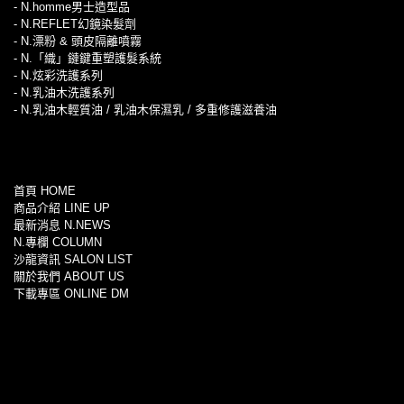
- N.homme男士造型品
- N.REFLET幻鏡染髮劑
- N.漂粉 & 頭皮隔離噴霧
- N.「織」鏈鍵重塑護髮系統
- N.炫彩洗護系列
- N.乳油木洗護系列
- N.乳油木輕質油 / 乳油木保濕乳 / 多重修護滋養油
首頁 HOME
商品介紹 LINE UP
最新消息 N.NEWS
N.專欄 COLUMN
沙龍資訊 SALON LIST
關於我們 ABOUT US
下載專區 ONLINE DM